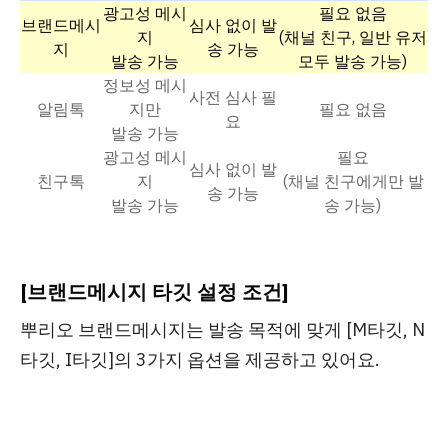
광고성 메시
필요 없음
브랜드메시
심사 없이 발
지
(채널 친구, 일반 유저
지
송 가능
발송 가능
모두 발송 가능)
정보성 메시
사전 심사 필
알림톡
지만
필요 없음
요
발송 가능
광고성 메시
필요
심사 없이 발
친구톡
지
(채널 친구에게만 발
송 가능
발송 가능
송 가능)
[브랜드메시지 타깃 설정 조건]
뿌리오 브랜드메시지는 발송 목적에 맞게
[M타깃, N
타깃, I타깃]
의 3가지 옵션을 제공하고 있어요.