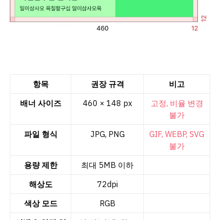
항목
권장 규격
비고
배너 사이즈
460 × 148 px
고정, 비율 변경
불가
파일 형식
JPG, PNG
GIF, WEBP, SVG
불가
용량 제한
최대 5MB 이하
해상도
72dpi
색상 모드
RGB