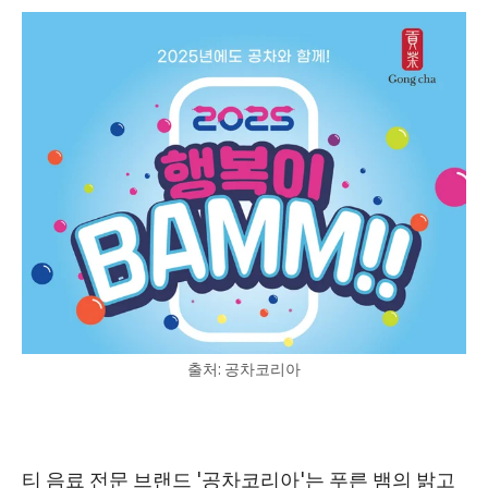
출처: 공차코리아
티 음료 전문 브랜드 '공차코리아'는 푸른 뱀의 밝고