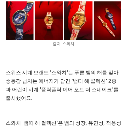
출처: 스와치
스위스 시계 브랜드 '스와치'는 푸른 뱀의 해를 맞아
생동감 넘치는 에너지가 담긴
'뱀띠 해 콜렉션' 2종
과 어린이 시계 '플릭플락 이어 오브 더 스네이크'를
출시
했어요.
스와치 '뱀띠 해 컬렉션'은
뱀의 성장, 유연성, 적응성