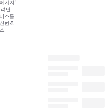
‘메시지’
려면,
 서비스를
 발신번호
비스