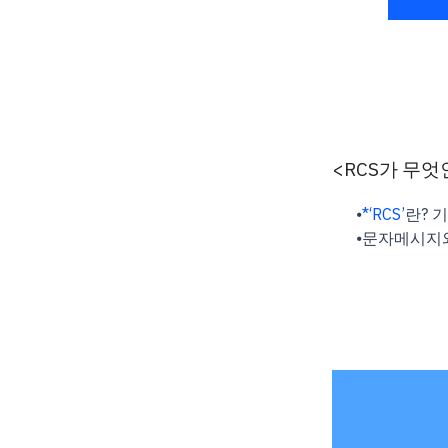
<RCS가 무엇
⦁
*‘RCS’
란? 
⦁
문자메시지