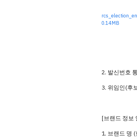
rcs_election_e
0.14MB
2. 발신번호 
3. 위임인(후
[브랜드 정보 
1. 브랜드 명 