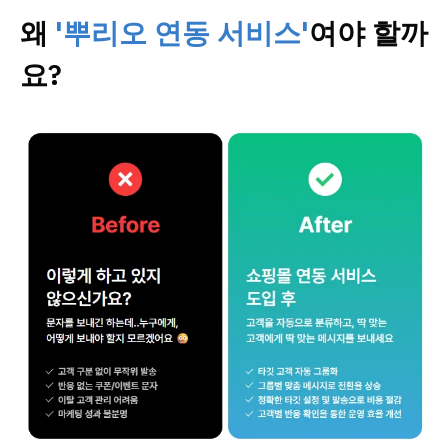
왜
'뿌리오 연동 서비스'
여야 할까
요?