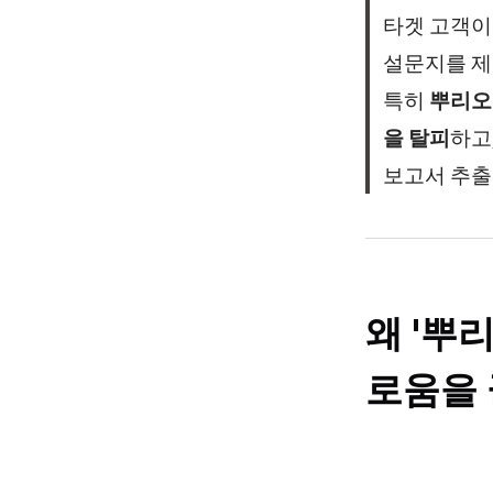
타겟 고객이
설문지를 제
특히
뿌리오
을 탈피
하고
보고서 추
왜 '뿌
로움을 