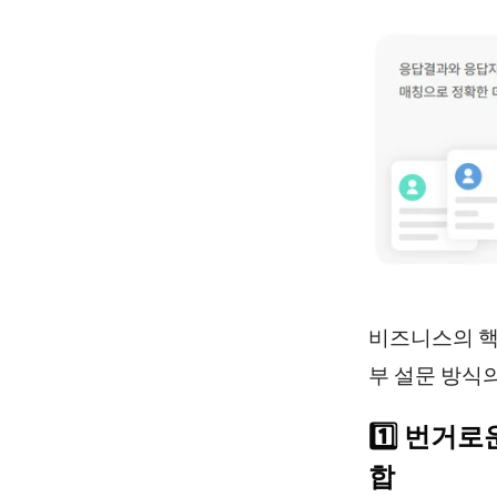
비즈니스의 핵
부 설문 방식
1️⃣ 번거
합