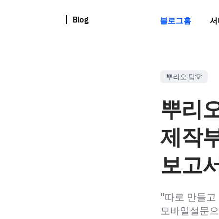
Blog
블로그홈
서
뿌리오 팁💡
뿌리오
제작부
보고서
"따로 만들고
모바일설문으로 