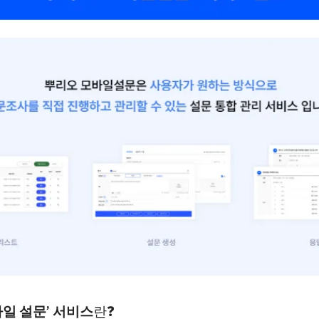
바일 설문’ 서비스
란❓