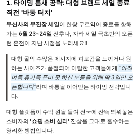
1. 타이밍 틈새 공략: 대형 브랜드 세일 종료
직전 '바통 터치'
무신사의 무진장 세일
이 한창 무르익어 종료를 향해
가는
6월 23~24일
전후나, 자라 세일 극초반의 오픈
런 혼전이 지난 시점을 노리세요‼️
대형 몰의 수많은 메시지에 피로감을 느끼거나 원
하는 사이즈가 품절되어 이탈한 고객들에게
"아직
여름 휴가룩 준비 못 하신 분들을 위해 딱 3일만 오
픈합니다"
라며 바통을 이어받는 타이밍 전략입니
다.
대형 플랫폼이 수억 원을 들여 전국에 잔뜩 띄워놓은
소비자의
'쇼핑 소비 심리'
잔상을 그대로 흡수하는
영리한 방법입니다.