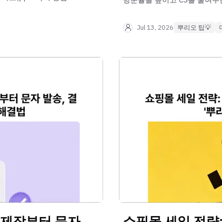
대한민국 1등 대량문자 발송사
확인해보세요!"
Jul 13, 2026
뿌리오 팁💡
 제작부터 문자
쇼핑몰 세일 전략: