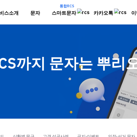
통합RCS
비스소개
문자
스마트문자
카카오톡
이
RCS까지 문자는 뿌리
이드
상황별 문구
고객 성공사례
공지·이벤트
의정·선거 문자