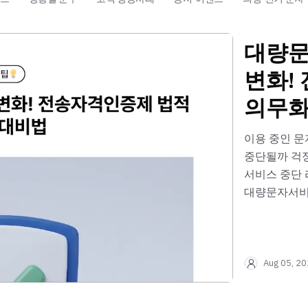
대량문
변화!
의무화
이용 중인 
중단될까 걱
서비스 중단 
대량문자서비스
뿌리오를 확
Aug 05, 2